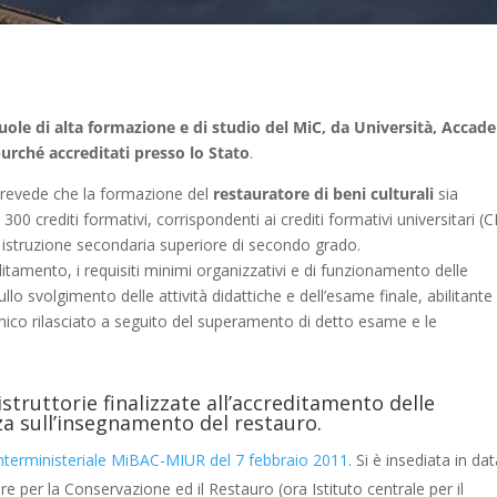
uole di alta formazione e di studio del MiC, da Università, Accad
i purché accreditati presso lo Stato
.
revede che la formazione del
restauratore di beni culturali
sia
 300 crediti formativi, corrispondenti ai crediti formativi universitari (
i istruzione secondaria superiore di secondo grado.
itamento, i requisiti minimi organizzativi e di funzionamento delle
ullo svolgimento delle attività didattiche e dell’esame finale, abilitante
emico rilasciato a seguito del superamento di detto esame e le
struttorie finalizzate all’accreditamento delle
nza sull’insegnamento del restauro.
nterministeriale MiBAC-MIUR del 7 febbraio 2011
. Si è insediata in da
e per la Conservazione ed il Restauro (ora Istituto centrale per il