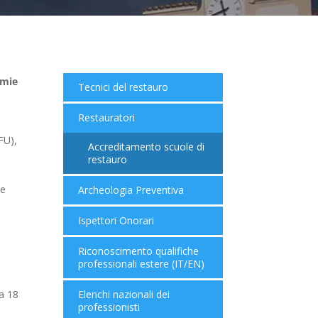
emie
Tecnici del restauro
Restauratori
CFU),
Accreditamento scuole di
restauro
 e
Archeologia Preventiva
Ispettori Onorari
Riconoscimento qualifiche
professionali estere (IT/EN)
ta 18
Elenchi nazionali dei
professionisti