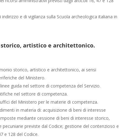
 ricorsi amministrativi previsti dagli articoli 16, 47 e 128
 indirizzo e di vigilanza sulla Scuola archeologica italiana in
 storico, artistico e architettonico.
monio storico, artistico e architettonico, ai sensi
eriferiche del Ministero.
 e linee guida nel settore di competenza del Servizio.
entifiche nel settore di competenza.
uffici del Ministero per le materie di competenza.
menti in materia di: acquisizione di beni di interesse
 imposte mediante cessione di beni di interesse storico,
ie e pecuniarie previste dal Codice; gestione del contenzioso e
, 47 e 128 del Codice.