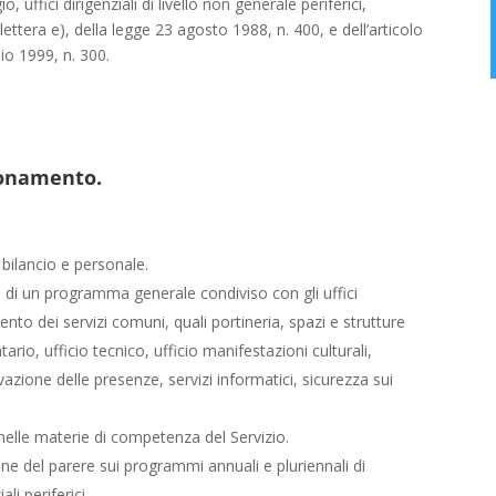
uffici dirigenziali di livello non generale periferici,
 lettera e), della legge 23 agosto 1988, n. 400, e dell’articolo
lio 1999, n. 300.
zionamento.
bilancio e personale.
 di un programma generale condiviso con gli uffici
mento dei servizi comuni, quali portineria, spazi e strutture
rio, ufficio tecnico, ufficio manifestazioni culturali,
vazione delle presenze, servizi informatici, sicurezza sui
e nelle materie di competenza del Servizio.
one del parere sui programmi annuali e pluriennali di
ali periferici.